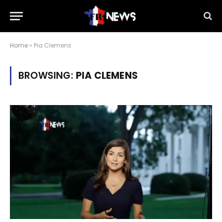
Home
»
Pia Clemens
BROWSING:
PIA CLEMENS